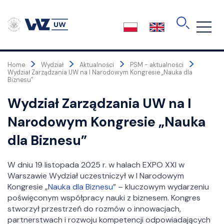
Skip
to
the
content
>
>
>
>
Home
Wydział
Aktualności
PSM - aktualności
Wydział Zarządzania UW na I Narodowym Kongresie „Nauka dla
Biznesu”
Wydział Zarządzania UW na I
Narodowym Kongresie „Nauka
dla Biznesu”
W dniu 19 listopada 2025 r. w halach EXPO XXI w
Warszawie Wydział uczestniczył w I Narodowym
Kongresie „
Nauka dla Biznesu
” – kluczowym wydarzeniu
poświęconym współpracy nauki z biznesem. Kongres
stworzył przestrzeń do rozmów o innowacjach,
partnerstwach i rozwoju kompetencji odpowiadających