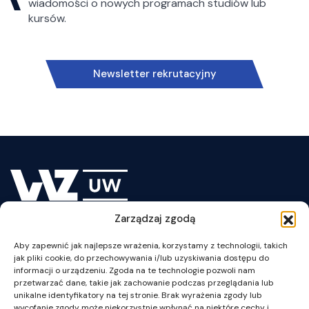
wiadomości o nowych programach studiów lub
kursów.
Newsletter rekrutacyjny
Zarządzaj zgodą
plan WZUW
Aby zapewnić jak najlepsze wrażenia, korzystamy z technologii, takich
jak pliki cookie, do przechowywania i/lub uzyskiwania dostępu do
informacji o urządzeniu. Zgoda na te technologie pozwoli nam
przetwarzać dane, takie jak zachowanie podczas przeglądania lub
unikalne identyfikatory na tej stronie. Brak wyrażenia zgody lub
wycofanie zgody może niekorzystnie wpłynąć na niektóre cechy i