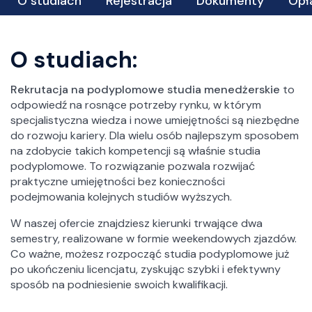
O studiach
Rejestracja
Dokumenty
Opł
O studiach:
Rekrutacja na podyplomowe studia menedżerskie
to
odpowiedź na rosnące potrzeby rynku, w którym
specjalistyczna wiedza i nowe umiejętności są niezbędne
do rozwoju kariery. Dla wielu osób najlepszym sposobem
na zdobycie takich kompetencji są właśnie studia
podyplomowe. To rozwiązanie pozwala rozwijać
praktyczne umiejętności bez konieczności
podejmowania kolejnych studiów wyższych.
W naszej ofercie znajdziesz kierunki trwające dwa
semestry, realizowane w formie weekendowych zjazdów.
Co ważne, możesz rozpocząć studia podyplomowe już
po ukończeniu licencjatu, zyskując szybki i efektywny
sposób na podniesienie swoich kwalifikacji.