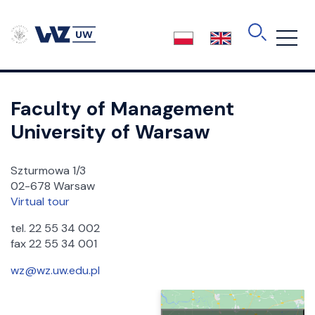
Skip
to
the
content
Faculty of Management
University of Warsaw
Szturmowa 1/3
02-678 Warsaw
Virtual tour
tel. 22 55 34 002
fax 22 55 34 001
wz@wz.uw.edu.pl