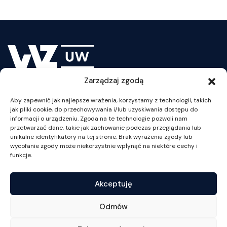
22 55 34 003
sd@wz.uw.edu.pl
C204
Student Office for full-time Programs
22 55 34 008
22 55 34 166
Zarządzaj zgodą
msd@wz.uw.edu.pl
Lesson Plan
Aby zapewnić jak najlepsze wrażenia, korzystamy z technologii, takich
jak pliki cookie, do przechowywania i/lub uzyskiwania dostępu do
C218
informacji o urządzeniu. Zgoda na te technologie pozwoli nam
Student Office for International Business
przetwarzać dane, takie jak zachowanie podczas przeglądania lub
Program
unikalne identyfikatory na tej stronie. Brak wyrażenia zgody lub
wycofanie zgody może niekorzystnie wpłynąć na niektóre cechy i
22 55 34 138
ul. Szturmowa 1/3
funkcje.
ibp@wz.uw.edu.pl
02-678 Warszawa
NIP: 525-001-12-66
Akceptuję
C213
tel. +48 22 55 34 002
Student Office for evening and part-time
fax +48 22 55 34 001
Odmów
Undergraduate Programs
wz@wz.uw.edu.pl
22 55 34 007