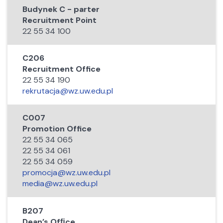
Budynek C - parter
Recruitment Point
22 55 34 100
C206
Recruitment Office
22 55 34 190
rekrutacja@wz.uw.edu.pl
C007
Promotion Office
22 55 34 065
22 55 34 061
22 55 34 059
promocja@wz.uw.edu.pl
media@wz.uw.edu.pl
B207
Dean’s Ofﬁce