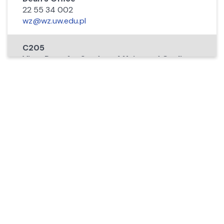
22 55 34 002
wz@wz.uw.edu.pl
C205
Vice-Dean for Student Affairs and Quality
of Teaching
mskorek@wz.uw.edu.pl
B207
Vice-Dean for Research
mzemigala@wz.uw.edu.pl
B207
Vice-Dean for Development
ipostula@wz.uw.edu.pl
C230
Student Office for PhD Program