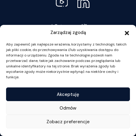
Outgoing Students – Erasmus +
Outgoing Students – bilateral agreements
Token Registration
ul. Szturmowa 1/3
Important Documents
Zarządzaj zgodą
02-678 Warszawa
Student Council
NIP: 525-001-12-66
Aby zapewnić jak najlepsze wrażenia, korzystamy z technologii, takich
jak pliki cookie, do przechowywania i/lub uzyskiwania dostępu do
tel. +48 22 55 34 002
informacji o urządzeniu. Zgoda na te technologie pozwoli nam
fax +48 22 55 34 001
przetwarzać dane, takie jak zachowanie podczas przeglądania lub
wz@wz.uw.edu.pl
unikalne identyfikatory na tej stronie. Brak wyrażenia zgody lub
wycofanie zgody może niekorzystnie wpłynąć na niektóre cechy i
funkcje.
Akceptuję
Odmów
Zobacz preferencje