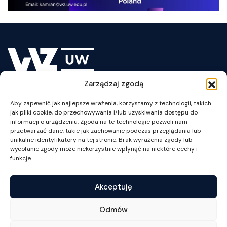
Zarządzaj zgodą
Lesson Plan
Aby zapewnić jak najlepsze wrażenia, korzystamy z technologii, takich
jak pliki cookie, do przechowywania i/lub uzyskiwania dostępu do
informacji o urządzeniu. Zgoda na te technologie pozwoli nam
przetwarzać dane, takie jak zachowanie podczas przeglądania lub
unikalne identyfikatory na tej stronie. Brak wyrażenia zgody lub
wycofanie zgody może niekorzystnie wpłynąć na niektóre cechy i
ul. Szturmowa 1/3
funkcje.
02-678 Warszawa
NIP: 525-001-12-66
Akceptuję
tel. +48 22 55 34 002
fax +48 22 55 34 001
Odmów
wz@wz.uw.edu.pl