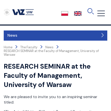
Skip
to
the
content
News
>
>
>
About the Faculty
Home
The Faculty
News
RESEARCH SEMINAR at the Faculty of Management, University of
Authorities
Warsaw
Faculty Board
RESEARCH SEMINAR at the
Faculty Council
Faculty of Management,
Board of Education
Business Advisory
University of Warsaw
International Advisory Committee
Accreditations
We are pleased to invite you to an inspiring seminar
Structure
titled:
Science and Research Centres