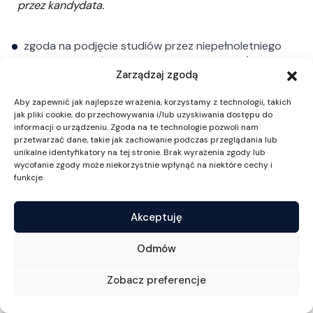
przez kandydata.
zgoda na podjęcie studiów przez niepełnoletniego
kandydata – oświadczenie przedstawiciela/i
Zarządzaj zgodą
ustawowego/ych [
wzór oświadczenia w formacie pdf
]
oraz klauzula informacyjna dot. przetwarzania danych
Aby zapewnić jak najlepsze wrażenia, korzystamy z technologii, takich
osobowych podpisywana osobno przez każdego
jak pliki cookie, do przechowywania i/lub uzyskiwania dostępu do
przedstawiciela ustawowego [
wzór klauzuli
informacji o urządzeniu. Zgoda na te technologie pozwoli nam
w formacie pdf
] (
więcej informacji poniżej
):
przetwarzać dane, takie jak zachowanie podczas przeglądania lub
unikalne identyfikatory na tej stronie. Brak wyrażenia zgody lub
wycofanie zgody może niekorzystnie wpłynąć na niektóre cechy i
Zgoda na podjęcie studiów przez niepełnoletniego
funkcje.
kandydata: wraz z oświadczeniem przedstawiciela/i
ustawowego/ych i klauzulą informacyjną dot.
Akceptuję
przetwarzania danych należy przedłożyć
do wglądu
akt urodzenia niepełnoletniego
Odmów
kandydata
.
Zobacz preferencje
Od kandydata legitymującego się