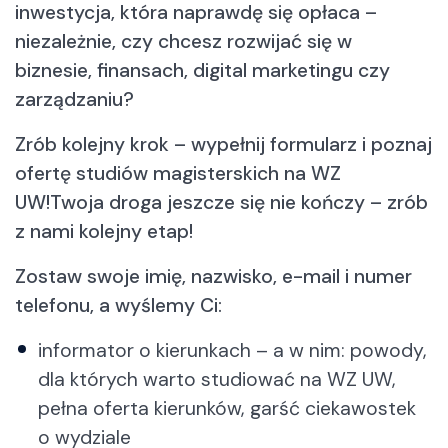
inwestycja, która naprawdę się opłaca –
niezależnie, czy chcesz rozwijać się w
biznesie, finansach, digital marketingu czy
zarządzaniu?
Zrób kolejny krok – wypełnij formularz i poznaj
ofertę studiów magisterskich na WZ
UW!Twoja droga jeszcze się nie kończy – zrób
z nami kolejny etap!
Zostaw swoje imię, nazwisko, e-mail i numer
telefonu, a wyślemy Ci:
informator o kierunkach – a w nim: powody,
dla których warto studiować na WZ UW,
pełna oferta kierunków, garść ciekawostek
Przelicz swoje punkty z matury (kalkulator)
o wydziale