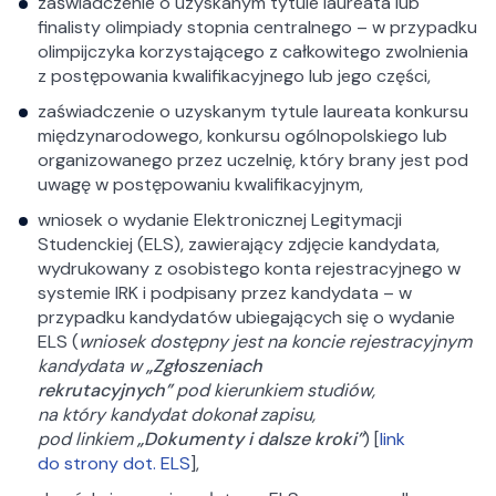
zaświadczenie o uzyskanym tytule laureata lub
finalisty olimpiady stopnia centralnego – w przypadku
olimpijczyka korzystającego z całkowitego zwolnienia
z postępowania kwalifikacyjnego lub jego części,
zaświadczenie o uzyskanym tytule laureata konkursu
międzynarodowego, konkursu ogólnopolskiego lub
organizowanego przez uczelnię, który brany jest pod
uwagę w postępowaniu kwalifikacyjnym,
wniosek o wydanie Elektronicznej Legitymacji
Studenckiej (ELS), zawierający zdjęcie kandydata,
wydrukowany z osobistego konta rejestracyjnego w
systemie IRK i podpisany przez kandydata – w
przypadku kandydatów ubiegających się o wydanie
ELS (
wniosek dostępny jest na koncie rejestracyjnym
kandydata w
„Zgłoszeniach
rekrutacyjnych”
pod kierunkiem studiów,
na który kandydat dokonał zapisu,
pod linkiem
„Dokumenty i dalsze kroki”
) [
link
do strony dot. ELS
],