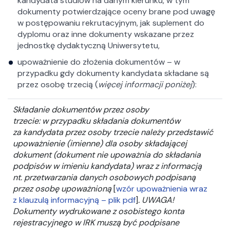
kandydata studiów na danym kierunku, w tym
dokumenty potwierdzające oceny brane pod uwagę
w postępowaniu rekrutacyjnym, jak suplement do
dyplomu oraz inne dokumenty wskazane przez
jednostkę dydaktyczną Uniwersytetu,
upoważnienie do złożenia dokumentów – w
przypadku gdy dokumenty kandydata składane są
przez osobę trzecią (
więcej informacji poniżej
):
Składanie dokumentów przez osoby
trzecie: w przypadku składania dokumentów
za kandydata przez osoby trzecie należy przedstawić
upoważnienie (imienne) dla osoby składającej
dokument (dokument nie upoważnia do składania
podpisów w imieniu kandydata) wraz z informacją
nt. przetwarzania danych osobowych podpisaną
przez osobę upoważnioną
[
wzór upoważnienia wraz
z klauzulą informacyjną – plik pdf
]
. UWAGA!
Dokumenty wydrukowane z osobistego konta
rejestracyjnego w IRK muszą być podpisane