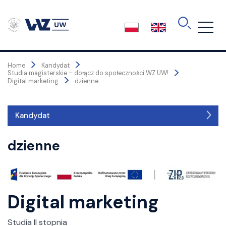
Skip
to
the
content
>
>
Home
Kandydat
>
Studia magisterskie – dołącz do społeczności WZ UW!
>
Digital marketing
dzienne
Kandydat
Kandydat
dzienne
Opis kierunku
Dlaczego warto wybrać ten kierunek?
Dla kogo jest ten kierunek?
Digital marketing
Czego się nauczysz?
Co dalej? – ścieżki kariery i możliwości po studiach
Studia II stopnia