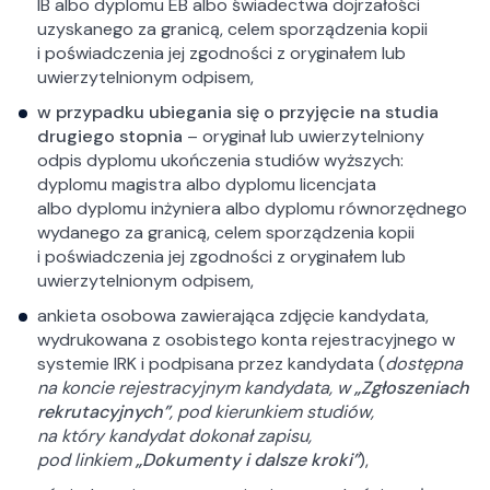
IB albo dyplomu EB albo świadectwa dojrzałości
uzyskanego za granicą, celem sporządzenia kopii
i poświadczenia jej zgodności z oryginałem lub
uwierzytelnionym odpisem,
w przypadku ubiegania się o przyjęcie na studia
drugiego stopnia
– oryginał lub uwierzytelniony
odpis dyplomu ukończenia studiów wyższych:
dyplomu magistra albo dyplomu licencjata
albo dyplomu inżyniera albo dyplomu równorzędnego
wydanego za granicą, celem sporządzenia kopii
i poświadczenia jej zgodności z oryginałem lub
uwierzytelnionym odpisem,
ankieta osobowa zawierająca zdjęcie kandydata,
wydrukowana z osobistego konta rejestracyjnego w
systemie IRK i podpisana przez kandydata (
dostępna
na koncie rejestracyjnym kandydata, w
„Zgłoszeniach
rekrutacyjnych”
, pod kierunkiem studiów,
na który kandydat dokonał zapisu,
pod linkiem
„Dokumenty i dalsze kroki”
),