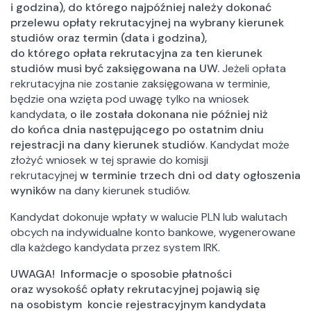
i godzina), do którego najpóźniej należy dokonać
przelewu opłaty rekrutacyjnej na wybrany kierunek
studiów oraz termin (data i godzina),
do którego opłata rekrutacyjna za ten kierunek
studiów musi być zaksięgowana na UW.
Jeżeli opłata
rekrutacyjna nie zostanie zaksięgowana w terminie,
będzie ona wzięta pod uwagę tylko na wniosek
kandydata,
o ile została dokonana nie później niż
do końca dnia następującego po ostatnim dniu
rejestracji na dany kierunek studiów
. Kandydat może
złożyć wniosek w tej sprawie do komisji
rekrutacyjnej
w terminie trzech dni od daty ogłoszenia
wyników
na dany kierunek studiów.
Kandydat dokonuje wpłaty w walucie PLN lub walutach
obcych na indywidualne konto bankowe, wygenerowane
dla każdego kandydata przez system IRK.
UWAGA! Informacje o sposobie płatności
oraz wysokość opłaty rekrutacyjnej pojawią się
na osobistym koncie rejestracyjnym kandydata