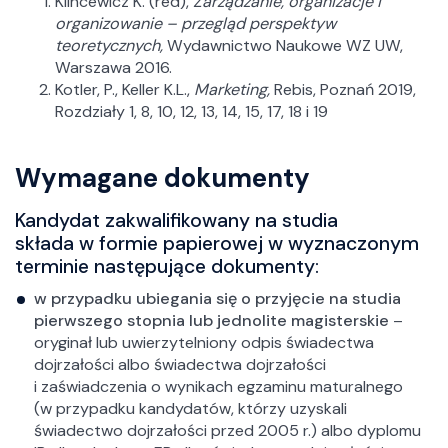
Klincewicz K. (red),
Zarządzanie, organizacje i
organizowanie – przegląd perspektyw
teoretycznych,
Wydawnictwo Naukowe WZ UW,
Warszawa 2016.
Kotler, P., Keller K.L.,
Marketing,
Rebis, Poznań 2019,
Rozdziały 1, 8, 10, 12, 13, 14, 15, 17, 18 i 19
Wymagane dokumenty
Kandydat zakwalifikowany na studia
składa w formie papierowej w
wyznaczonym
te
rminie następujące dokumenty:
w przypadku ubiegania się o przyjęcie na studia
pierwszego stopnia lub jednolite magisterskie
–
oryginał lub uwierzytelniony odpis świadectwa
dojrzałości albo świadectwa dojrzałości
i zaświadczenia o wynikach egzaminu maturalnego
(w przypadku kandydatów, którzy uzyskali
świadectwo dojrzałości przed 2005 r.) albo dyplomu