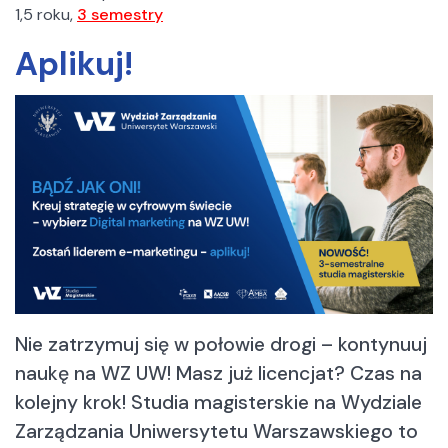
Kontakt z Sekcją Rekrutacji
1,5 roku,
3 semestry
Harmonogram rekrutacji na studia w roku akademickim
Aplikuj!
2026/2027
Opłata rekrutacyjna
Opłaty za wydanie elektronicznej legitymacji studenckiej
(ELS)
Zasady kwalifikacji
O egzaminie
Wymagane dokumenty
Digital marketing – nowoczesne podejście do biznesu
Dane, technologia i komunikacja
Social media, e-commerce i budowanie marki
Praktyczne umiejętności i kontakt z branżą
Nie zatrzymuj się w połowie drogi – kontynuuj
Kierunek dla osób, które chcą więcej
naukę na WZ UW! Masz już licencjat? Czas na
Studiuj na Wydziale Zarządzania UW
kolejny krok! Studia magisterskie na Wydziale
Zarządzania Uniwersytetu Warszawskiego to