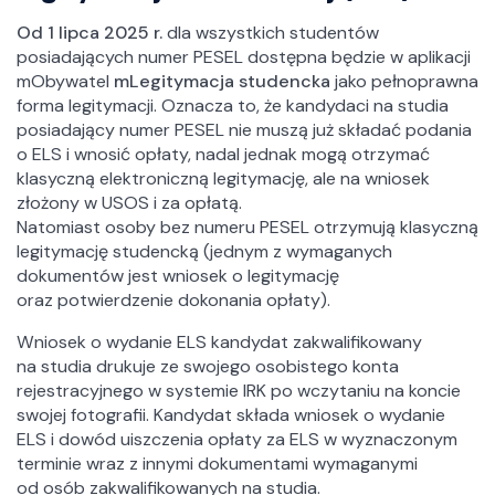
Od 1 lipca 2025 r.
dla wszystkich studentów
posiadających numer PESEL dostępna będzie w aplikacji
mObywatel
mLegitymacja studencka
jako pełnoprawna
forma legitymacji. Oznacza to, że kandydaci na studia
posiadający numer PESEL nie muszą już składać podania
o ELS i wnosić opłaty, nadal jednak mogą otrzymać
klasyczną elektroniczną legitymację, ale na wniosek
złożony w USOS i za opłatą.
Natomiast osoby bez numeru PESEL otrzymują klasyczną
legitymację studencką (jednym z wymaganych
dokumentów jest wniosek o legitymację
oraz potwierdzenie dokonania opłaty).
Wniosek o wydanie ELS kandydat zakwalifikowany
na studia drukuje ze swojego osobistego konta
rejestracyjnego w systemie IRK po wczytaniu na koncie
swojej fotografii. Kandydat składa wniosek o wydanie
ELS i dowód uiszczenia opłaty za ELS w wyznaczonym
terminie wraz z innymi dokumentami wymaganymi
od osób zakwalifikowanych na studia.