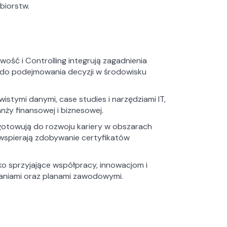
biorstw.
ość i Controlling integrują zagadnienia
c do podejmowania decyzji w środowisku
istymi danymi, case studies i narzędziami IT,
ży finansowej i biznesowej.
gotowują do rozwoju kariery w obszarach
e wspierają zdobywanie certyfikatów
ko sprzyjające współpracy, innowacjom i
waniami oraz planami zawodowymi.