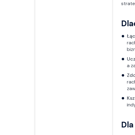
strate
Dla
Łąc
rac
biz
Ucz
a z
Zdo
rac
za
Ksz
ind
Dla