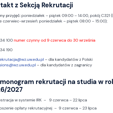
takt z Sekcją Rekrutacji
ny przyjęć:
poniedziałek – piątek 09:00 – 14:00, pokój C321 (II
e czerwiec-wrzesień: poniedziałek – piątek 08:00 – 15:00);
 34 100
numer czynny od 9 czerwca do 30 września
 34 190
ekrutacja@wz.uw.edu.pl
– dla kandydatów z Polski
sions@wz.uw.edu.pl
– dla kandydatów z zagranicy
monogram rekrutacji na studia w r
6/2027
estracja w systemie IRK – 9 czerwca – 22 lipca
szenie opłaty rekrutacyjnej – 9 czerwca – 23 lipca