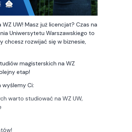
Zarządzanie w sektorze publicznym
Zarządzanie w sektorze publicznym
Zarządzanie zasobami ludzkimi
Zarządzanie zasobami ludzkimi
a WZ UW! Masz już licencjat? Czas na
zania Uniwersytetu Warszawskiego to
y chcesz rozwijać się w biznesie,
 studiów magisterskich na WZ
olejny etap!
a wyślemy Ci:
rych warto studiować na WZ UW,
e
ntów!