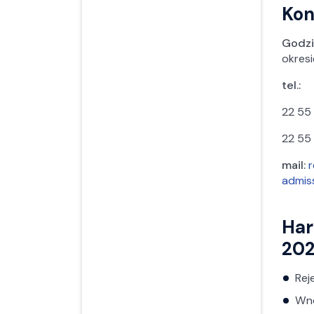
Kon
Godzi
okresi
tel.:
22 55
22 55
mail:
r
admis
Har
202
Rej
Wno