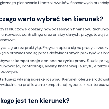
gicznego planowania i kontroli wyników finansowych przedsię
czego warto wybrać ten kierunek?
zysz kluczowe obszary nowoczesnych finansów.
Rachunkow
hunkowości, controllingu oraz analizy danych, przygotowują
nesowym.
ysz się przez praktykę.
Program opiera się na pracy z rzeczyw
ajęcia prowadzone są przez doświadczonych praktyków z bran
bywasz kompetencje cenione na rynku pracy.
Studia przy
hunkowości, controllingu, analizy finansowej i audytu, a takż
wodowych.
tałtujesz własną ścieżkę rozwoju.
Kierunek oferuje środowis
ywidualnemu profilowaniu kompetencji zgodnie z zaintereso
 kogo jest ten kierunek?