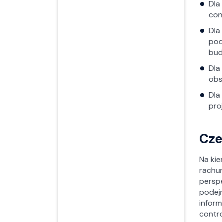
Dla
con
Dla
pod
bud
Dla
obs
Dla
pro
Cze
Na ki
rachun
persp
podej
infor
contr