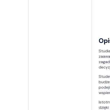
Opi
Studia
zaawa
zagad
decyz
Studen
budżet
podej
wspie
Istot
dzięk