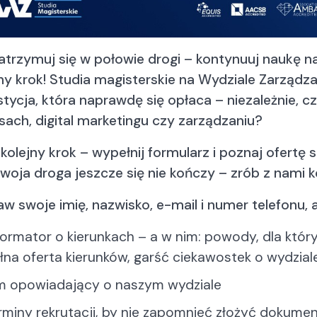
enne
enne
czne
czne
czne
czne
zanie
zanie
zanie
zanie
enne
zatrzymuj się w połowie drogi – kontynuuj naukę n
enne
enne
enne
jny krok! Studia magisterskie na Wydziale Zarząd
czne
czne
czne
czne
tycja, która naprawdę się opłaca – niezależnie, cz
zanie ludźmi z
zanie finansami i
zanie ludźmi z
zanie finansami i
ystaniem AI
nkowość
sach, digital marketingu czy zarządzaniu?
ystaniem AI
nkowość
enne
enne
enne
enne
kolejny krok – wypełnij formularz i poznaj ofertę
czne
czne
czne
czne
oja droga jeszcze się nie kończy – zrób z nami k
zanie ryzykiem
zanie ludźmi z
zanie ryzykiem
zanie ludźmi z
ystaniem AI
enne
ystaniem AI
enne
w swoje imię, nazwisko, e-mail i numer telefonu, 
enne
czne
enne
czne
czne
formator o kierunkach – a w nim: powody, dla któ
czne
zanie ryzykiem
łna oferta kierunków, garść ciekawostek o wydzial
zanie ryzykiem
enne
enne
lm opowiadający o naszym wydziale
czne
czne
rminy rekrutacji, by nie zapomnieć złożyć dokume