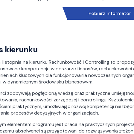
Pobierz informator
s kierunku
 II stopnia na kierunku Rachunkowość i Controlling to propoz
nsowane kompetencje w obszarze finansów, rachunkowości or
nieniach kluczowych dla funkcjonowania nowoczesnych organ
ji w dynamicznym środowisku biznesowym.
ci zdobywają pogłębioną wiedzę oraz praktyczne umiejętnośc
owania, rachunkowości zarządczej i controllingu. Kształceni
ściem praktycznym, umożliwiając rozwój kompetencji niezbęd
rania procesów decyzyjnych w organizacjach.
nym elementem programu jest praca na praktycznych projektac
i czemu absolwenci są przygotowani do rozwiązywania złożo