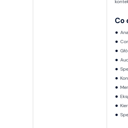
kontek
Co 
Ana
Con
Głó
Aud
Spe
Kon
Men
Eks
Kie
Spe