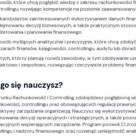
 osób, które chcą pogłębić wiedzę z zakresu rachunkowości 
trollingu, rozwijając kompetencje na poziomie zaawansowany
 kandydatów zainteresowanych wykorzystaniem danych fina
ejmowaniu decyzji biznesowych, a także praktycznym stosow
żetowania i planowania finansowego.
 osób myślących analitycznie i precyzyjnie, które chcą zdob
zarach finansów, księgowości, controllingu, audytu lub dorad
 tych, którzy planują rozwój zawodowy, w tym zdobywanie u
jektowo i zespołowo, rozwiązując rzeczywiste problemy fina
go się nauczysz?
erunku Rachunkowość i Controlling zdobędziesz pogłębioną 
kowości, controllingu oraz obowiązujących regulacji prawnyc
ektywy zarządzania organizacją. Nauczysz się wykorzystywa
mowania decyzji operacyjnych i strategicznych, a także poz
macyjnych wspierających zarządzanie. Program pozwoli Ci zr
ollingu i nadzoru finansowego oraz rozwinąć umiejętność ana