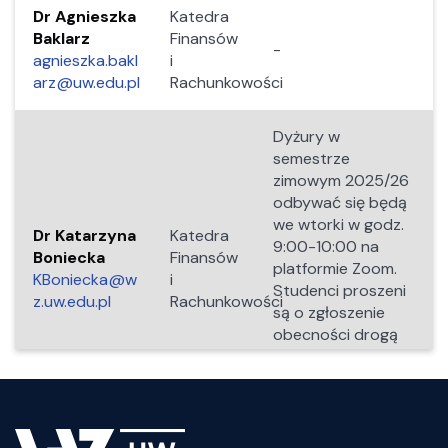
Dr Agnieszka
Katedra
Baklarz
Finansów
-
agnieszka.bakl
i
arz@uw.edu.pl
Rachunkowości
Dyżury w
semestrze
zimowym 2025/26
odbywać się będą
we wtorki w godz.
Dr Katarzyna
Katedra
9:00-10:00 na
Boniecka
Finansów
platformie Zoom.
KBoniecka@w
i
Studenci proszeni
z.uw.edu.pl
Rachunkowości
są o zgłoszenie
obecności drogą
mailową
przynajmniej dzień
wcześniej.