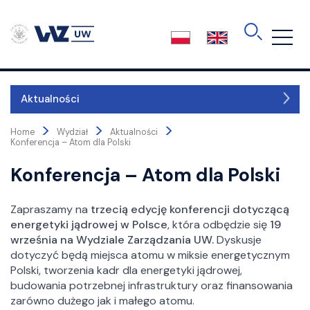
Skip
to
the
content
Aktualności
>
>
>
Kierunki
Home
Wydział
Aktualności
Konferencja – Atom dla Polski
Konferencja – Atom dla Polski
O wydziale
Władze
Zapraszamy na
trzecią edycję konferencji dotyczącą
Kolegium dziekańskie
energetyki jądrowej w Polsce
, która odbędzie się
19
Rada Wydziału
września na Wydziale Zarządzania UW.
Dyskusje
Rada Dydaktyczna
dotyczyć będą miejsca atomu w miksie energetycznym
Polski, tworzenia kadr dla energetyki jądrowej,
Rada Biznesu
budowania potrzebnej infrastruktury oraz finansowania
International Advisory Committee
zarówno dużego jak i małego atomu.