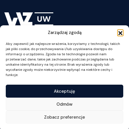
UW
Absolwenci WZ UW
Misja, wizja i wartości WZ UW
Historia
Zarządzaj zgodą
Głosy Ekspertów
plan WZUW
Aby zapewnić jak najlepsze wrażenia, korzystamy z technologii, takich
jak pliki cookie, do przechowywania i/lub uzyskiwania dostępu do
informacji o urządzeniu. Zgoda na te technologie pozwoli nam
przetwarzać dane, takie jak zachowanie podczas przeglądania lub
unikalne identyfikatory na tej stronie. Brak wyrażenia zgody lub
wycofanie zgody może niekorzystnie wpłynąć na niektóre cechy i
ul. Szturmowa 1/3
funkcje.
02-678 Warszawa
NIP: 525-001-12-66
Akceptuję
tel. +48 22 55 34 002
fax +48 22 55 34 001
Odmów
wz@wz.uw.edu.pl
Zobacz preferencje