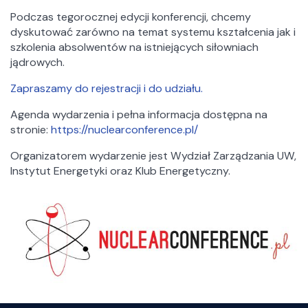
Akredytacje
Podczas tegorocznej edycji konferencji, chcemy
Struktura
dyskutować zarówno na temat systemu kształcenia jak i
Centra Naukowo – Badawcze
szkolenia absolwentów na istniejących siłowniach
Katedry i Samodzielne Zakłady
jądrowych.
Biblioteka
Zapraszamy do rejestracji i do udziału.
Sekcja Wydawnicza WZ UW
Agenda wydarzenia i pełna informacja dostępna na
stronie:
https://nuclearconference.pl/
Działania
Projekty
Organizatorem wydarzenie jest Wydział Zarządzania UW,
Instytut Energetyki oraz Klub Energetyczny.
Konferencje
Badania
Szkoły letnie WZ UW
Ogólne
Aktualności
Jakość kształcenia
Pełnomocnik ds. równości na Wydziale Zarządzania