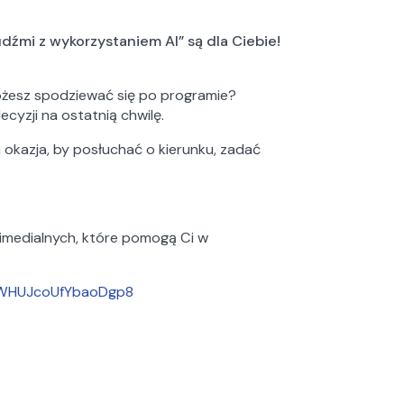
Negocjacje w biznesie
Studenci wyjeżdżający –
Erasmus+
Negocjacje w biznesie
Historia
Erasmus+
Historia
Polityka klimatyczna i zarządzanie
Studenci wyjeżdżający – umowy
Polityka klimatyczna i zarządzanie
dźmi z wykorzystaniem AI” są dla Ciebie!
Głosy Ekspertów
ochroną środowiska oraz
Studenci wyjeżdżający – umowy
Głosy Ekspertów
bilateralne
ochroną środowiska oraz
transformacją energetyczną w
bilateralne
transformacją energetyczną w
wymiarze lokalnym
Incoming Students – studenci
wymiarze lokalnym
Incoming Students – studenci
ożesz spodziewać się po programie?
przyjeżdżający
yku
Zarządzanie dla prokuratorów
przyjeżdżający
yku
yzji na ostatnią chwilę.
Zarządzanie dla prokuratorów
Rejestracja żetonowa
Zarządzanie dla sędziów
Rejestracja żetonowa
Zarządzanie dla sędziów
 okazja, by posłuchać o kierunku, zadać
Ważne dokumenty
Zarządzanie dla twórców, artystów i
Ważne dokumenty
Zarządzanie dla twórców, artystów i
animatorów kultury
Samorząd Studencki
animatorów kultury
Samorząd Studencki
Zarządzanie i komercjalizacja
Zarządzanie i komercjalizacja
projektów naukowych life science
projektów naukowych life science
timedialnych, które pomogą Ci w
Zarządzanie na rynku dzieł sztuki
Zarządzanie na rynku dzieł sztuki
Zarządzanie procesem legalizacji i
Zarządzanie procesem legalizacji i
zatrudniania cudzoziemców w Polsce
/gWHUJcoUfYbaoDgp8
zatrudniania cudzoziemców w Polsce
Zarządzanie projektami opartymi na
Zarządzanie projektami opartymi na
sztucznej inteligencji
sztucznej inteligencji
Zarządzanie projektem
Zarządzanie projektem
Zarządzanie w ochronie zdrowia
Zarządzanie w ochronie zdrowia