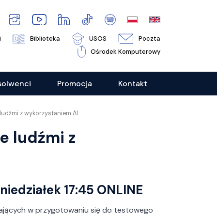
i
Biblioteka
USOS
Poczta
Ośrodek Komputerowy
solwenci
Promocja
Kontakt
solwenci
Promocja
Kontakt
Studia podyplomowe
Dla studenta
Studia podyplomowe
Dla studenta
Sesja Egzaminacyjna
Akademia ESG
 ludźmi z wykorzystaniem AI
Sesja Egzaminacyjna
Akademia ESG
Audyt i kontrola wewnętrzna
Biuro spraw studenckich
Ogólne
e ludźmi z
Audyt i kontrola wewnętrzna
Biuro spraw studenckich
Ogólne
Data-Driven Enterprise
Koła naukowe
Aktualności
Data-Driven Enterprise
Koła naukowe
Aktualności
Kierunek ogólnomenedżerski
Praktyki studenckie
Jakość kształcenia
Kierunek ogólnomenedżerski
Praktyki studenckie
Jakość kształcenia
m
m
Marketing produktów
Biuro Karier i Absolwentów
Pełnomocnik ds. równości na Wydziale
m
m
Marketing produktów
Biuro Karier i Absolwentów
Pełnomocnik ds. równości na Wydziale
farmaceutycznych
Zarządzania UW
farmaceutycznych
Zarządzania UW
iedziałek 17:45 ONLINE
Stypendia i akademiki
Stypendia i akademiki
Menedżer jakości wyrobów
Absolwenci WZ UW
Menedżer jakości wyrobów
Absolwenci WZ UW
Wymiana zagraniczna
medycznych
Wymiana zagraniczna
medycznych
gających w przygotowaniu się do testowego
Misja, wizja i wartości WZ UW
Studenci wyjeżdżający –
Misja, wizja i wartości WZ UW