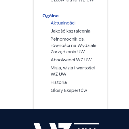
dzi
dzi
Zarządzanie w ochronie zdrowia
Zarządzanie w ochronie zdrowia
zao
zao
zao
zao
Zarządzanie w sektorze publicznym
Zarządzanie w sektorze publicznym
Ogólne
Zarząd
Zarząd
Zarząd
Zarząd
Zarządzanie zasobami ludzkimi
Aktualności
dzi
Zarządzanie zasobami ludzkimi
dzi
dzi
dzi
Jakość kształcenia
zao
zao
zao
zao
Pełnomocnik ds.
Zarząd
Zarząd
Zarząd
Zarząd
równości na Wydziale
wykorz
rachu
wykorz
rachu
Zarządzania UW
dzi
dzi
dzi
dzi
Absolwenci WZ UW
zao
zao
zao
zao
Misja, wizja i wartości
Zarząd
Zarząd
WZ UW
Zarząd
Zarząd
wykorz
dzi
wykorz
Historia
dzi
dzi
zao
dzi
Głosy Ekspertów
zao
zao
zao
Zarząd
Zarząd
dzi
dzi
zao
zao