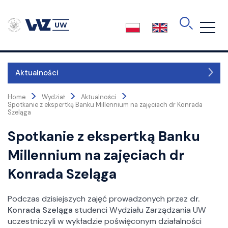
Skip
to
the
content
Aktualności
>
>
>
Kierunki
Home
Wydział
Aktualności
Spotkanie z ekspertką Banku Millennium na zajęciach dr Konrada
Szeląga
O wydziale
Spotkanie z ekspertką Banku
Władze
Millennium na zajęciach dr
Kolegium dziekańskie
Konrada Szeląga
Rada Wydziału
Rada Dydaktyczna
Podczas dzisiejszych zajęć prowadzonych przez
dr.
Rada Biznesu
Konrada Szeląga
studenci Wydziału Zarządzania UW
International Advisory Committee
uczestniczyli w wykładzie poświęconym działalności