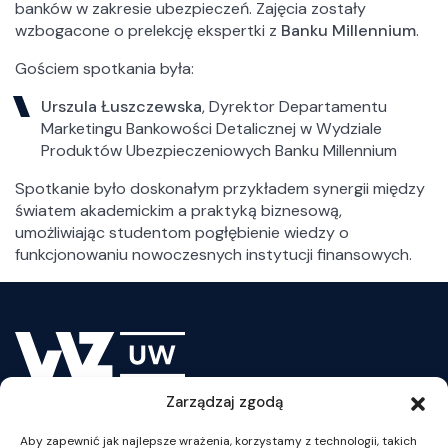
Akredytacje
banków w zakresie ubezpieczeń. Zajęcia zostały
Struktura
wzbogacone o prelekcję ekspertki z
Banku Millennium
.
Centra Naukowo – Badawcze
Gościem spotkania była:
Katedry i Samodzielne Zakłady
Urszula Łuszczewska
, Dyrektor Departamentu
Biblioteka
Marketingu Bankowości Detalicznej w Wydziale
Sekcja Wydawnicza WZ UW
Produktów Ubezpieczeniowych Banku Millennium
Spotkanie było doskonałym przykładem synergii między
Działania
światem akademickim a praktyką biznesową,
Projekty
umożliwiając studentom pogłębienie wiedzy o
Konferencje
funkcjonowaniu nowoczesnych instytucji finansowych.
Badania
Szkoły letnie WZ UW
Ogólne
Aktualności
Zarządzaj zgodą
Jakość kształcenia
plan WZUW
Pełnomocnik ds. równości na Wydziale Zarządzania
Aby zapewnić jak najlepsze wrażenia, korzystamy z technologii, takich