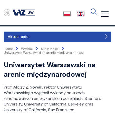
Skip
to
the
content
Aktualności
>
>
>
Kierunki
Home
Wydział
Aktualności
Uniwersytet Warszawski na arenie międzynarodowej
Uniwersytet Warszawski na
O wydziale
arenie międzynarodowej
Władze
Kolegium dziekańskie
Rada Wydziału
Prof. Alojzy Z. Nowak, rektor Uniwersytetu
Warszawskiego wygłosił wykłady na trzech
Rada Dydaktyczna
renomowanych amerykańskich uczelniach: Stanford
Rada Biznesu
University, University of California, Berkeley oraz
International Advisory Committee
University of California, San Francisco.