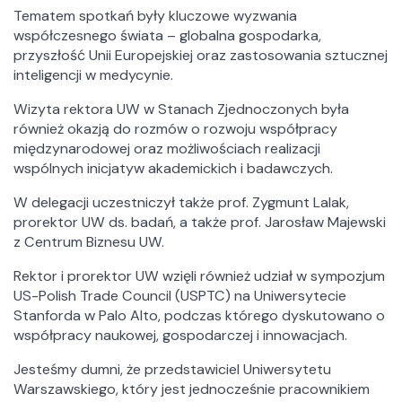
Akredytacje
Tematem spotkań były kluczowe wyzwania
Struktura
współczesnego świata – globalna gospodarka,
Centra Naukowo – Badawcze
przyszłość Unii Europejskiej oraz zastosowania sztucznej
inteligencji w medycynie.
Katedry i Samodzielne Zakłady
Biblioteka
Wizyta rektora UW w Stanach Zjednoczonych była
Sekcja Wydawnicza WZ UW
również okazją do rozmów o rozwoju współpracy
międzynarodowej oraz możliwościach realizacji
wspólnych inicjatyw akademickich i badawczych.
Działania
Projekty
W delegacji uczestniczył także prof. Zygmunt Lalak,
prorektor UW ds. badań, a także prof. Jarosław Majewski
Konferencje
z Centrum Biznesu UW.
Badania
Szkoły letnie WZ UW
Rektor i prorektor UW wzięli również udział w sympozjum
US-Polish Trade Council (USPTC) na Uniwersytecie
Stanforda w Palo Alto, podczas którego dyskutowano o
Ogólne
współpracy naukowej, gospodarczej i innowacjach.
Aktualności
Jesteśmy dumni, że przedstawiciel Uniwersytetu
Jakość kształcenia
Warszawskiego, który jest jednocześnie pracownikiem
Pełnomocnik ds. równości na Wydziale Zarządzania