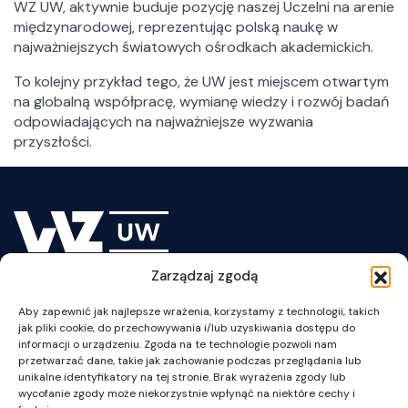
WZ UW, aktywnie buduje pozycję naszej Uczelni na arenie
UW
międzynarodowej, reprezentując polską naukę w
Absolwenci WZ UW
najważniejszych światowych ośrodkach akademickich.
Misja, wizja i wartości WZ UW
To kolejny przykład tego, że UW jest miejscem otwartym
Historia
na globalną współpracę, wymianę wiedzy i rozwój badań
Głosy Ekspertów
odpowiadających na najważniejsze wyzwania
przyszłości.
No Caption
No Caption
Zarządzaj zgodą
plan WZUW
Aby zapewnić jak najlepsze wrażenia, korzystamy z technologii, takich
jak pliki cookie, do przechowywania i/lub uzyskiwania dostępu do
informacji o urządzeniu. Zgoda na te technologie pozwoli nam
przetwarzać dane, takie jak zachowanie podczas przeglądania lub
unikalne identyfikatory na tej stronie. Brak wyrażenia zgody lub
wycofanie zgody może niekorzystnie wpłynąć na niektóre cechy i
ul. Szturmowa 1/3