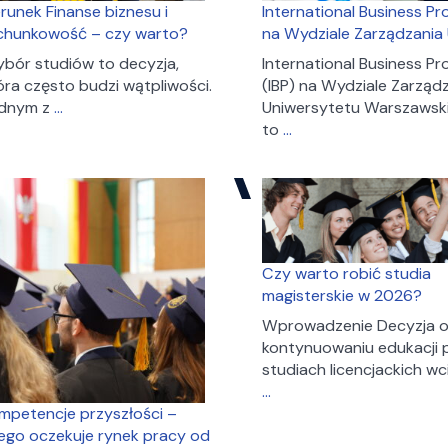
erunek Finanse biznesu i
International Business P
chunkowość – czy warto?
na Wydziale Zarządzani
bór studiów to decyzja,
International Business P
óra często budzi wątpliwości.
(IBP) na Wydziale Zarząd
Kierunek
dnym z
…
Uniwersytetu Warszawsk
Finanse
International
to
…
biznesu
Business
i
Program
rachunkowość
na
–
Wydziale
czy
Zarządzania
warto?
UW
Czy warto robić studia
magisterskie w 2026?
Wprowadzenie Decyzja 
kontynuowaniu edukacji 
studiach licencjackich wci
Czy
…
warto
mpetencje przyszłości –
robić
ego oczekuje rynek pracy od