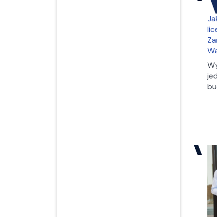
Ja
li
Za
Wa
Wy
je
bu