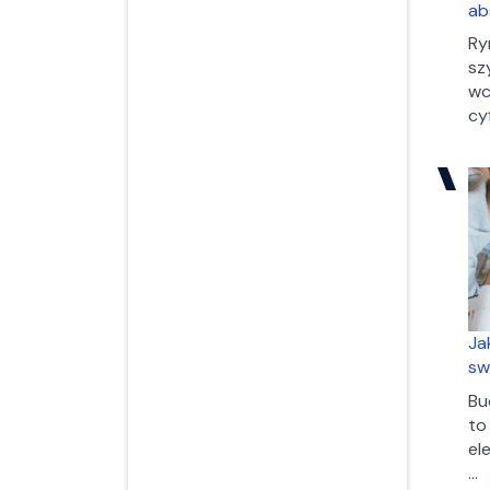
ab
Ry
sz
wc
cy
Ja
sw
Bu
to
el
J
…