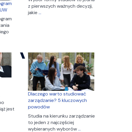
rogram
z pierwszych ważnych decyzji,
a UW
Studia
jakie
…
dzienne
rogram
vs
zania
niestacjonarne
iego
–
które
wybrać?
Dlaczego warto studiować
o
zarządzanie? 5 kluczowych
po
powodów
ąż jest
Studia na kierunku zarządzanie
to jeden z najczęściej
Dlaczego
wybieranych wyborów
…