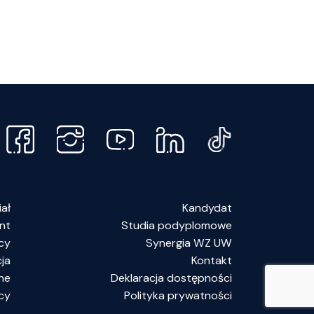
lądają
ia
ku
elskim
ziale
ządzania
?
ał
Kandydat
nt
Studia podyplomowe
cy
Synergia WZ UW
ja
Kontakt
ne
Deklaracja dostępności
cy
Polityka prywatności