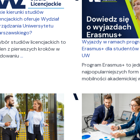
studiach
na
kie kierunki studiów
WZ
cencjackich oferuje Wydział
UW
rządzania Uniwersytetu
rszawskiego?
Wyjazdy w ramach prog
bór studiów licencjackich to
Erasmus+ dla studentów
den z pierwszych kroków w
UW
Jakie
dowaniu
…
kierunki
Program Erasmus+ to jed
studiów
najpopularniejszych form
licencjackich
mobilności akademickiej
oferuje
Wydział
Zarządzania
Uniwersytetu
Warszawskiego?