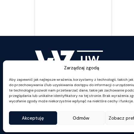
s
m
b
s
s
k
Zarządzaj zgodą
Aby zapewnić jak najlepsze wrażenia, korzystamy z technologii, takich jak p
do przechowywania i/lub uzyskiwania dostępu do informacji o urządzeniu
ul. Szturmowa 1/3
te technologie pozwoli nam przetwarzać dane, takie jak zachowanie pod
02-678 Warszawa
przeglądania lub unikalne identyfikatory na tej stronie. Brak wyrażenia z
NIP: 525-001-12-66
wycofanie zgody może niekorzystnie wpłynąć na niektóre cechy i funkcje.
tel. +48 22 55 34 002
Akceptuję
Odmów
Zobacz pre
fax +48 22 55 34 001
wz@wz.uw.edu.pl