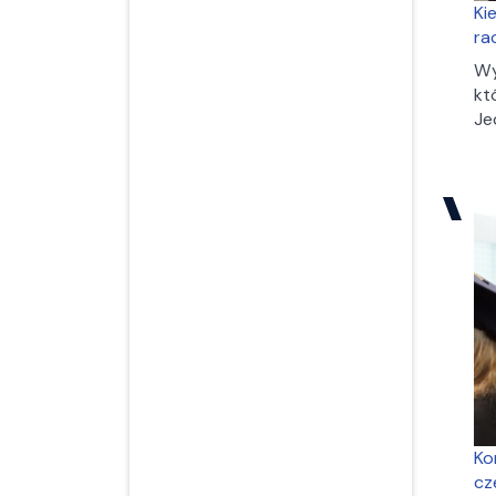
Ki
ra
Wy
kt
Je
Ko
cz