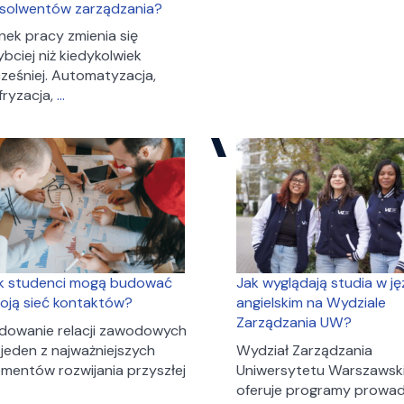
studia
solwentów zarządzania?
magisterskie
nek pracy zmienia się
w
ybciej niż kiedykolwiek
2026?
ześniej. Automatyzacja,
Kompetencje
fryzacja,
…
przyszłości
–
czego
oczekuje
rynek
pracy
od
absolwentów
zarządzania?
k studenci mogą budować
Jak wyglądają studia w j
oją sieć kontaktów?
angielskim na Wydziale
Zarządzania UW?
dowanie relacji zawodowych
 jeden z najważniejszych
Wydział Zarządzania
ementów rozwijania przyszłej
Uniwersytetu Warszawsk
ak
oferuje programy prowa