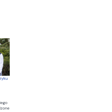
warto
studiować
zarządzanie?
5
kluczowych
powodów
ęzyku
iego
dzone