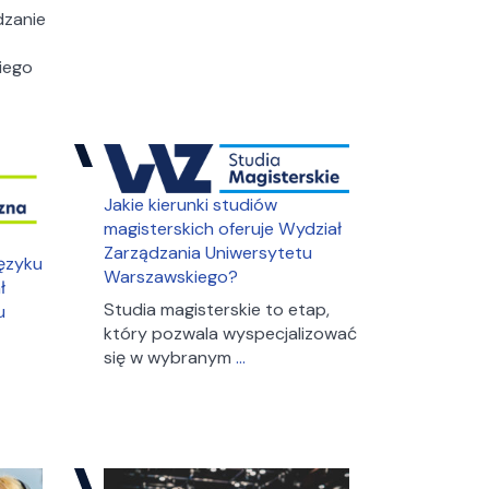
Zarządzanie w sektorze publicznym
edukacji
dzanie
Zarządzanie w sektorze publicznym
biznesowej
Zarządzanie zasobami ludzkimi
Zarządzanie zasobami ludzkimi
2026
iego
Jakie kierunki studiów
magisterskich oferuje Wydział
Zarządzania Uniwersytetu
języku
Warszawskiego?
ł
Studia magisterskie to etap,
u
który pozwala wyspecjalizować
Jakie
się w wybranym
…
kierunki
studiów
Jakie
magisterskich
kierunki
oferuje
studiów
Wydział
w